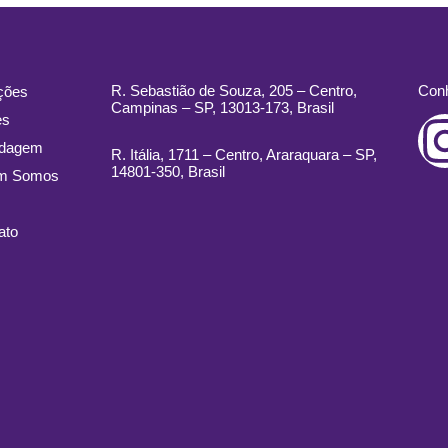
R. Sebastião de Souza, 205 – Centro,
Conh
ções
Campinas – SP, 13013-173, Brasil
es
rdagem
R. Itália, 1711 – Centro, Araraquara – SP,
14801-350, Brasil
m Somos
ato