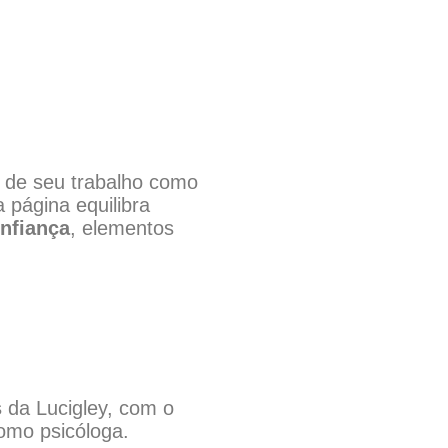
ia de seu trabalho como
 página equilibra
onfiança
, elementos
s
da Lucigley, com o
como psicóloga.